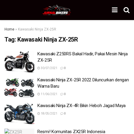
Home
»
Kawasaki Ninja ZX-25R
Tag:
Kawasaki Ninja ZX-25R
Kawasaki Z250RS Bakal Hadir, Pakai Mesin Ninja
ZX-25R
30/07/2021
0
Kawasaki Ninja ZX-25R 2022 Diluncurkan dengan
Warna Baru
11/06/2021
0
Kawasaki Ninja ZX-4R Bikin Heboh Jagad Maya
18/05/2021
0
Resmi! Komunitas ZX25R Indonesia