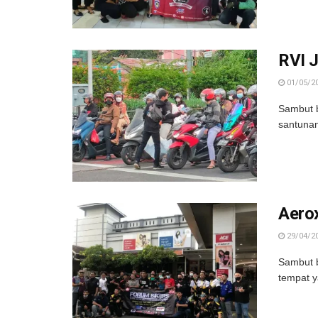
RVI 
01/05/2
Sambut b
santunan
Aerox
29/04/2
Sambut b
tempat y