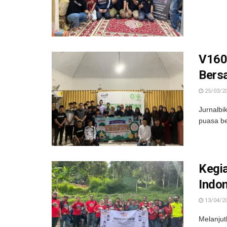
V160
Bers
25/03/2
Jurnalbi
puasa be
Kegia
Indo
13/04/2
Melanjut