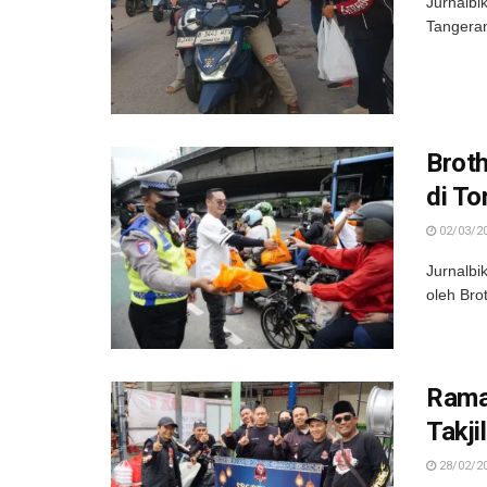
Jurnalbi
Tangeran
Broth
di T
02/03/2
Jurnalbi
oleh Bro
Rama
Takjil
28/02/2