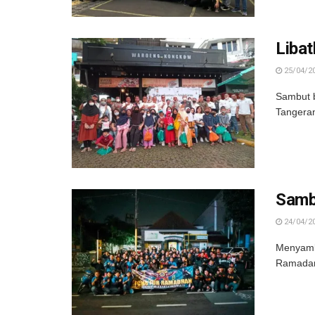
Liba
25/04/2
Sambut b
Tangeran
Samb
24/04/2
Menyamb
Ramadan”