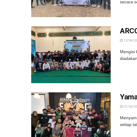
secara s
ARCO
12/04/2
Mengisi 
diadakan
Yamah
01/05/2
Menyambu
setiap t