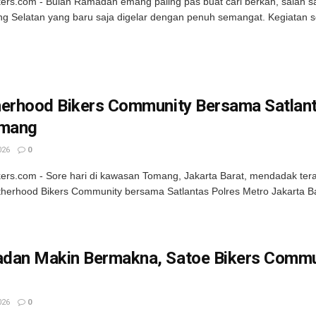
kers.com - Bulan Ramadan emang paling pas buat cari berkah, salah
g Selatan yang baru saja digelar dengan penuh semangat. Kegiatan sos
erhood Bikers Community Bersama Satlanta
omang
026
0
kers.com - Sore hari di kawasan Tomang, Jakarta Barat, mendadak teras
therhood Bikers Community bersama Satlantas Polres Metro Jakarta Ba
dan Makin Bermakna, Satoe Bikers Communi
026
0