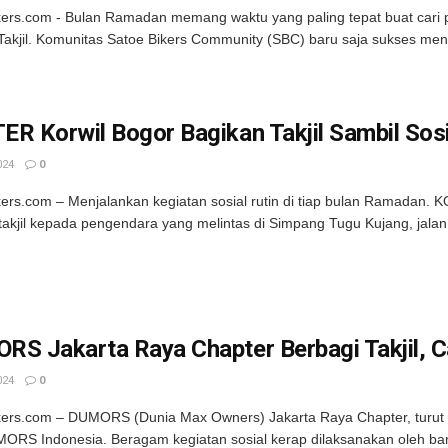
kers.com - Bulan Ramadan memang waktu yang paling tepat buat cari p
Takjil. Komunitas Satoe Bikers Community (SBC) baru saja sukses meng
R Korwil Bogor Bagikan Takjil Sambil Sos
024
0
kers.com – Menjalankan kegiatan sosial rutin di tiap bulan Ramadan.
takjil kepada pengendara yang melintas di Simpang Tugu Kujang, jalan P
S Jakarta Raya Chapter Berbagi Takjil, Ca
024
0
kers.com – DUMORS (Dunia Max Owners) Jakarta Raya Chapter, turut s
ORS Indonesia. Beragam kegiatan sosial kerap dilaksanakan oleh bany