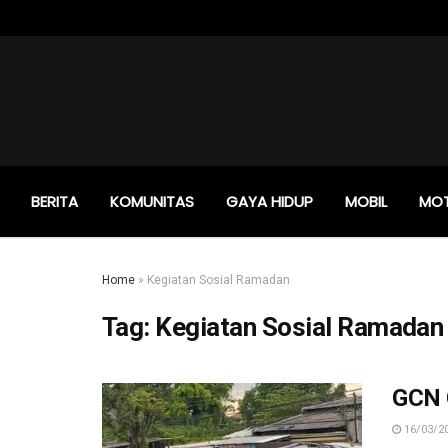
BERITA
KOMUNITAS
GAYA HIDUP
MOBIL
MO
Home
»
Kegiatan Sosial Ramadan
Tag:
Kegiatan Sosial Ramadan
GCN C
16/03/2