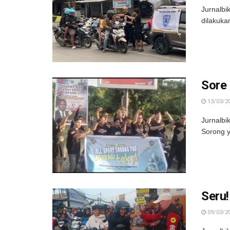
Jurnalbi
dilakuka
Sore 
13/03/2
Jurnalbi
Sorong y
Seru!
09/03/2