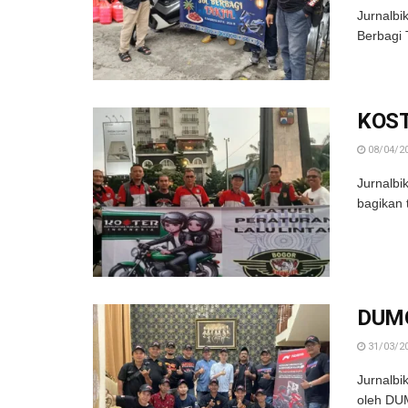
Jurnalbi
Berbagi 
KOSTE
08/04/2
Jurnalbi
bagikan 
DUMOR
31/03/2
Jurnalbi
oleh DUM