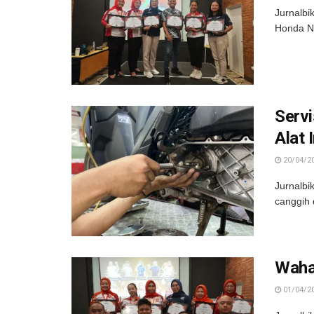
Jurnalbi
Honda Na
Serv
Alat 
20/04/2
Jurnalbi
canggih 
Waha
01/04/2