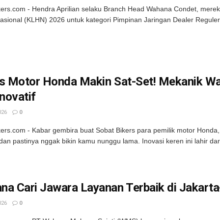
kers.com - Hendra Aprilian selaku Branch Head Wahana Condet, merek
sional (KLHN) 2026 untuk kategori Pimpinan Jaringan Dealer Reguler. 
is Motor Honda Makin Sat-Set! Mekanik Wa
Inovatif
026
0
kers.com - Kabar gembira buat Sobat Bikers para pemilik motor Hon
dan pastinya nggak bikin kamu nunggu lama. Inovasi keren ini lahir dari
na Cari Jawara Layanan Terbaik di Jakart
026
0