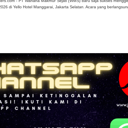
kers.com - PT Wahana Makmur Sejati (WMS) baru saja sukses mengge
026 di Yello Hotel Manggarai, Jakarta Selatan. Acara yang berlangsung