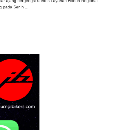
lar ajang bergengsi Kontes Layanan Honda Regional
 pada Senin ...