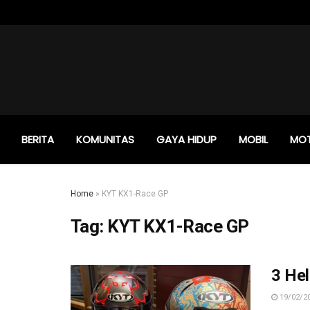
BERITA
KOMUNITAS
GAYA HIDUP
MOBIL
MO
Home
»
KYT KX1-Race GP
Tag:
KYT KX1-Race GP
3 Hel
19/02/2