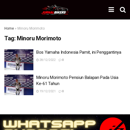
Home
»
Minoru Morimoto
Tag:
Minoru Morimoto
Bos Yamaha Indonesia Pamit, ini Penggantinya
28/12/2022
0
Minoru Morimoto Pensiun Balapan Pada Usia
Ke-61 Tahun
19/12/2021
0