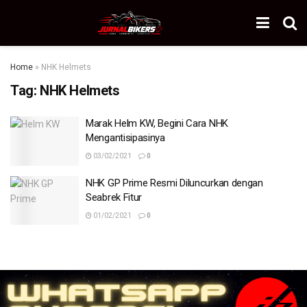
Home
»
NHK Helmets
Tag:
NHK Helmets
Marak Helm KW, Begini Cara NHK
Mengantisipasinya
03/02/2021
0
NHK GP Prime Resmi Diluncurkan dengan
Seabrek Fitur
01/02/2021
0