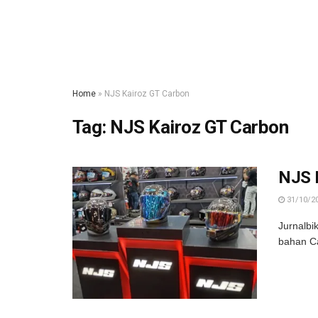
Home
»
NJS Kairoz GT Carbon
Tag:
NJS Kairoz GT Carbon
NJS 
31/10/2
Jurnalbi
bahan Ca