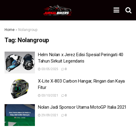
Home
»
Nolangroup
Tag:
Nolangroup
Helm Nolan x Jerez Edisi Spesial Peringati 40
Tahun Sirkuit Legendaris
03/05/2025
0
X-Lite X-803 Carbon Hangar, Ringan dan Kaya
Fitur
03/10/2021
0
Nolan Jadi Sponsor Utama MotoGP Italia 2021
29/09/2021
0