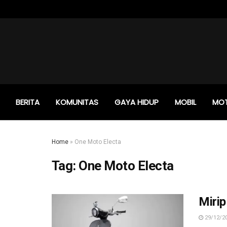
BERITA
KOMUNITAS
GAYA HIDUP
MOBIL
MO
Home
»
One Moto Electa
Tag:
One Moto Electa
Mirip
29/12/2