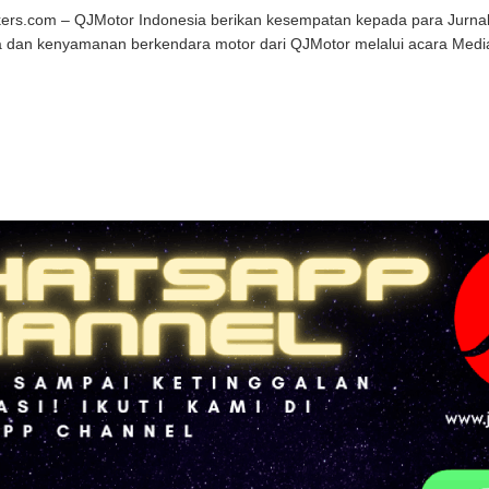
kers.com – QJMotor Indonesia berikan kesempatan kepada para Jurnal
 dan kenyamanan berkendara motor dari QJMotor melalui acara Media