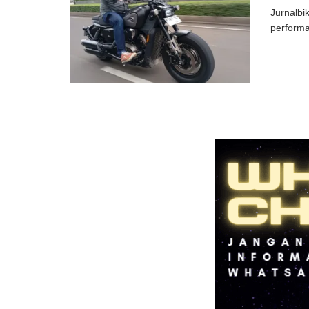
Jurnalbi
performa
...