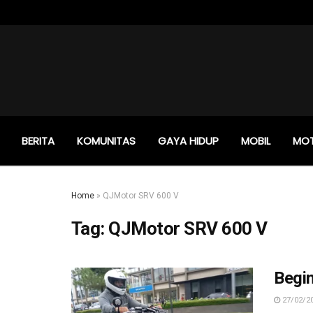
BERITA
KOMUNITAS
GAYA HIDUP
MOBIL
MO
Home
»
QJMotor SRV 600 V
Tag:
QJMotor SRV 600 V
Begin
27/02/2