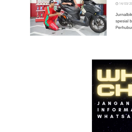
14/03/2
Jurnalbi
spesial 
Perhubun