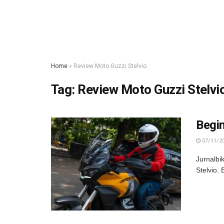
Home
»
Review Moto Guzzi Stelvio
Tag:
Review Moto Guzzi Stelvi
Begin
07/11/2
Jurnalbi
Stelvio. 