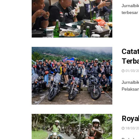
Jurnalbi
terbesar
Catat
Terb
01/03/2
Jurnalbi
Pelaksan
Roya
18/03/2