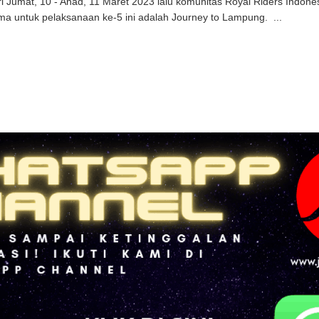
i Jumat, 10 - Ahad, 11 Maret 2023 lalu komunitas Royal Riders Indon
ma untuk pelaksanaan ke-5 ini adalah Journey to Lampung. ...