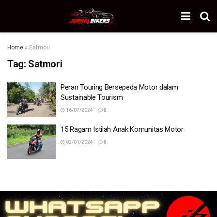
Home
»
Satmori
Tag:
Satmori
Peran Touring Bersepeda Motor dalam
Sustainable Tourism
16/07/2024
0
15 Ragam Istilah Anak Komunitas Motor
02/01/2024
0