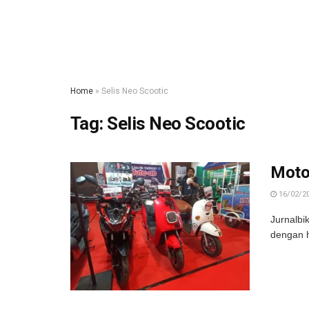
Home
»
Selis Neo Scootic
Tag:
Selis Neo Scootic
Motor
16/02/2
Jurnalbi
dengan h