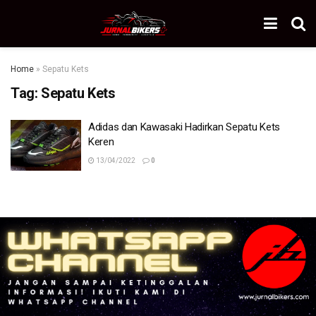
Home
»
Sepatu Kets
Tag:
Sepatu Kets
Adidas dan Kawasaki Hadirkan Sepatu Kets
Keren
13/04/2022
0