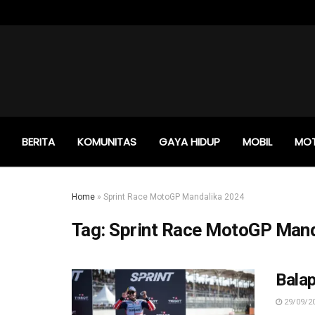
BERITA
KOMUNITAS
GAYA HIDUP
MOBIL
MO
Home
»
Sprint Race MotoGP Mandalika 2024
Tag:
Sprint Race MotoGP Mand
Bala
29/09/2