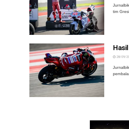
Jurnalbi
tim Gres
Hasi
28/09/2
Jurnalbi
pembalap