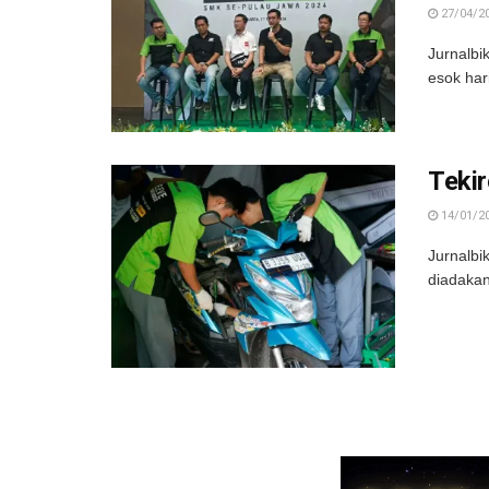
27/04/2
Jurnalbi
esok har
Tekir
14/01/2
Jurnalbi
diadakan