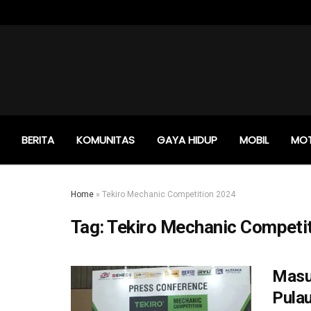
BERITA
KOMUNITAS
GAYA HIDUP
MOBIL
MO
Home
»
Tekiro Mechanic Competition 2024
Tag:
Tekiro Mechanic Competi
Masuk
Pulau