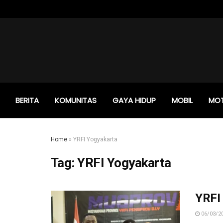
BERITA
KOMUNITAS
GAYA HIDUP
MOBIL
MO
Home
»
YRFI Yogyakarta
Tag:
YRFI Yogyakarta
YRFI
06/03/2