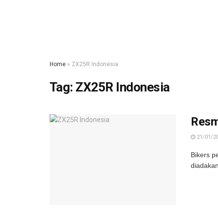
Home
»
ZX25R Indonesia
Tag:
ZX25R Indonesia
Resmi
21/01/2
Bikers p
diadakan