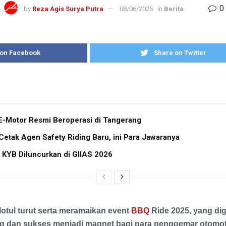
0
by
Reza Agis Surya Putra
08/06/2025
in
Berita
 on Facebook
Share on Twitter
E-Motor Resmi Beroperasi di Tangerang
tak Agen Safety Riding Baru, ini Para Jawaranya
 KYB Diluncurkan di GIIAS 2026
otul turut serta meramaikan event
BBQ
Ride 2025, yang dig
g dan sukses menjadi magnet bagi para penggemar otomot