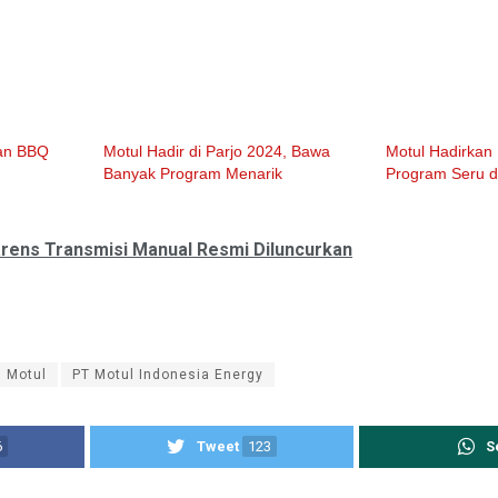
kan BBQ
Motul Hadir di Parjo 2024, Bawa
Motul Hadirkan
Banyak Program Menarik
Program Seru d
arens Transmisi Manual Resmi Diluncurkan
Motul
PT Motul Indonesia Energy
6
Tweet
123
S