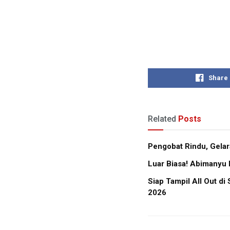
Share
Related
Posts
Pengobat Rindu, Gela
Luar Biasa! Abimanyu 
Siap Tampil All Out d
2026