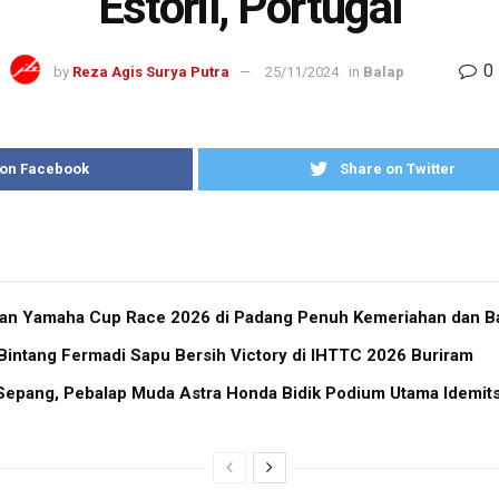
Estoril, Portugal
0
by
Reza Agis Surya Putra
25/11/2024
in
Balap
 on Facebook
Share on Twitter
ran Yamaha Cup Race 2026 di Padang Penuh Kemeriahan dan Ba
Bintang Fermadi Sapu Bersih Victory di IHTTC 2026 Buriram
i Sepang, Pebalap Muda Astra Honda Bidik Podium Utama Idemi