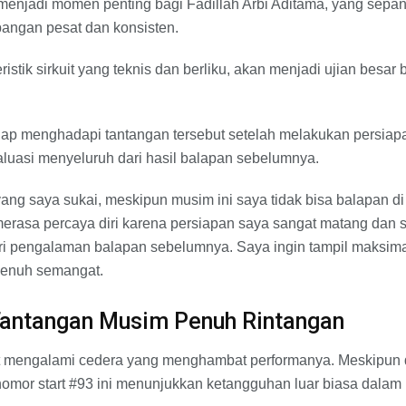
il menjadi momen penting bagi Fadillah Arbi Aditama, yang sepan
ngan pesat dan konsisten.
ristik sirkuit yang teknis dan berliku, akan menjadi ujian besar
iap menghadapi tantangan tersebut setelah melakukan persiap
valuasi menyeluruh dari hasil balapan sebelumnya.
t yang saya sukai, meskipun musim ini saya tidak bisa balapan d
merasa percaya diri karena persiapan saya sangat matang dan
 dari pengalaman balapan sebelumnya. Saya ingin tampil maksimal
 penuh semangat.
antangan Musim Penuh Rintangan
at mengalami cedera yang menghambat performanya. Meskipun 
omor start #93 ini menunjukkan ketangguhan luar biasa dalam