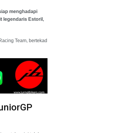
 siap menghadapi
 legendaris Estoril,
Racing Team, bertekad
JuniorGP