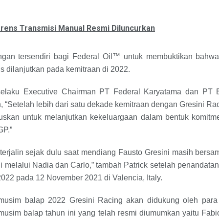
arens Transmisi Manual Resmi Diluncurkan
angan tersendiri bagi Federal Oil™ untuk membuktikan bahw
s dilanjutkan pada kemitraan di 2022.
 selaku Executive Chairman PT Federal Karyatama dan PT E
 “Setelah lebih dari satu dekade kemitraan dengan Gresini Ra
utuskan untuk melanjutkan kekeluargaan dalam bentuk komitme
GP.”
terjalin sejak dulu saat mendiang Fausto Gresini masih bers
i melalui Nadia dan Carlo,” tambah Patrick setelah penandata
022 pada 12 November 2021 di Valencia, Italy.
usim balap 2022 Gresini Racing akan didukung oleh para
 musim balap tahun ini yang telah resmi diumumkan yaitu Fab