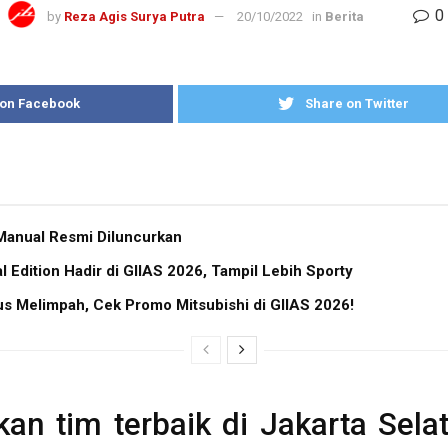
0
by
Reza Agis Surya Putra
20/10/2022
in
Berita
 on Facebook
Share on Twitter
Manual Resmi Diluncurkan
l Edition Hadir di GIIAS 2026, Tampil Lebih Sporty
us Melimpah, Cek Promo Mitsubishi di GIIAS 2026!
an tim terbaik di Jakarta Sela