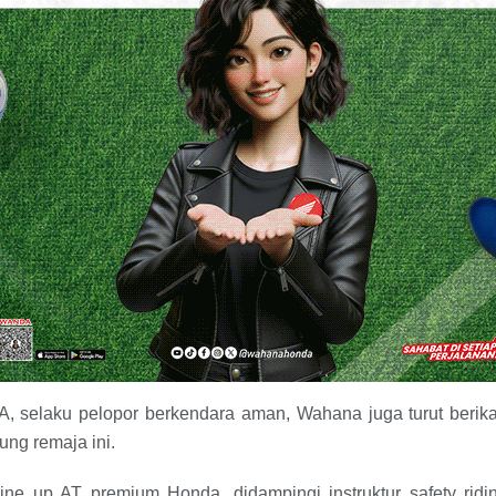
MA, selaku pelopor berkendara aman, Wahana juga turut beri
ng remaja ini.
ine up AT premium Honda, didampingi instruktur safety rid