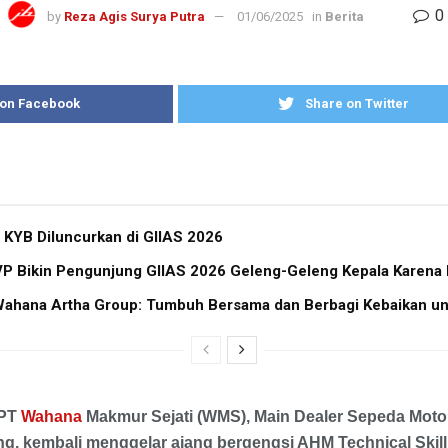
0
by
Reza Agis Surya Putra
01/06/2025
in
Berita
 on Facebook
Share on Twitter
 KYB Diluncurkan di GIIAS 2026
 Bikin Pengunjung GIIAS 2026 Geleng-Geleng Kepala Karena Bi
ahana Artha Group: Tumbuh Bersama dan Berbagi Kebaikan un
 PT
Wahana
Makmur Sejati (WMS), Main Dealer Sepeda Moto
g, kembali menggelar ajang bergengsi AHM Technical Skill