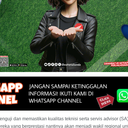
enguji dan memastikan kualitas teknisi serta servis advisor (S
eka yang berprestasi nantinya akan menjadi wakil regional unt