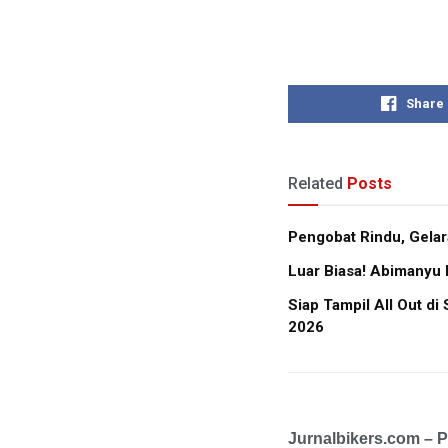
Share
Related
Posts
Pengobat Rindu, Gela
Luar Biasa! Abimanyu 
Siap Tampil All Out d
2026
Jurnalbikers.com – 