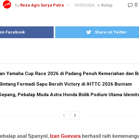
0
by
Reza Agis Surya Putra
10/05/2026
in
Balap
 on Facebook
Share on Twitter
ran Yamaha Cup Race 2026 di Padang Penuh Kemeriahan dan Ba
Bintang Fermadi Sapu Bersih Victory di IHTTC 2026 Buriram
i Sepang, Pebalap Muda Astra Honda Bidik Podium Utama Idemi
Pebalap asal Spanyol,
Izan Guevara
berhasil raih kemenanga