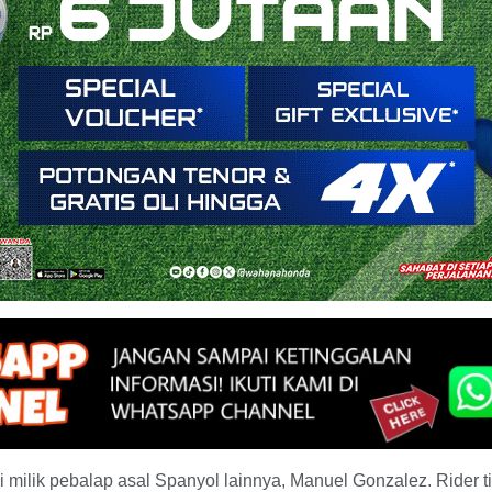
milik pebalap asal Spanyol lainnya, Manuel Gonzalez. Rider t