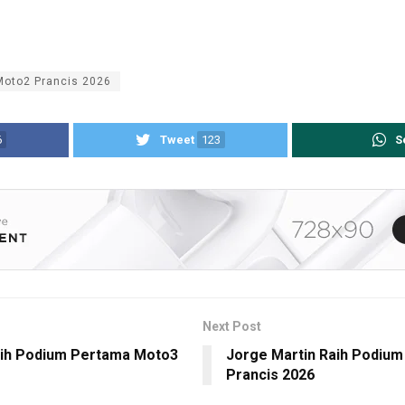
Moto2 Prancis 2026
6
Tweet
123
S
Next Post
aih Podium Pertama Moto3
Jorge Martin Raih Podiu
Prancis 2026