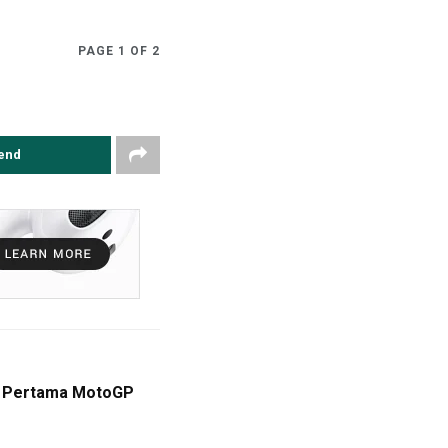
PAGE 1 OF 2
end
m Pertama MotoGP