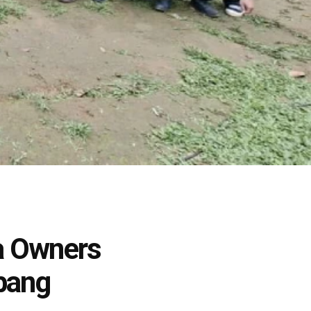
a Owners
ubang