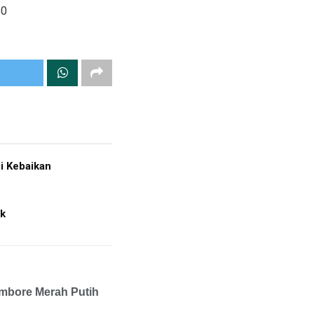
0
i Kebaikan
ak
mbore Merah Putih