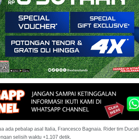
 ada pebalap asal Italia, Francesco Bagnaia. Rider tim Ducati
engan selisih waktu +1.107 detik.