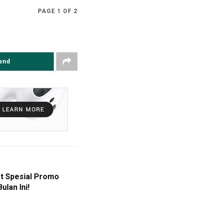
PAGE 1 OF 2
end
t Spesial Promo
lan Ini!