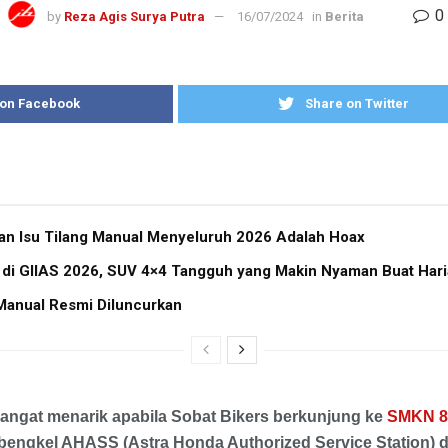
0
by
Reza Agis Surya Putra
16/07/2024
in
Berita
 on Facebook
Share on Twitter
kan Isu Tilang Manual Menyeluruh 2026 Adalah Hoax
 di GIIAS 2026, SUV 4×4 Tangguh yang Makin Nyaman Buat Har
Manual Resmi Diluncurkan
Sangat menarik apabila Sobat Bikers berkunjung ke
SMKN 8
 bengkel AHASS (Astra Honda Authorized Service Station) 