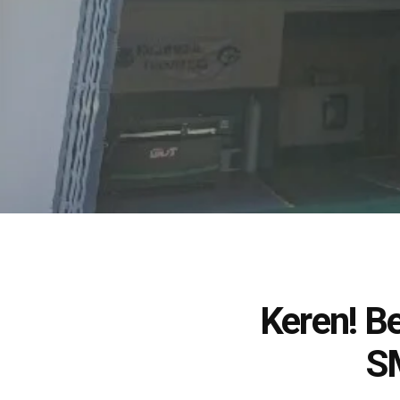
Keren! B
S