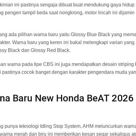
kinian ini pastinya sengaja dibuat buat mendukung gaya hidup
g pengen tampil beda saat nongkrong, motor lincah ini dijamin
.
ang ada pilihan warna baru yaitu Glossy Blue Black yang mem
akter. Warna baru yang keren ini bakal melengkapi varian yang
ssy Black dan Glossy Red Black.
lihan warna pada tipe CBS ini juga mendapatkan desain striping 
 ini pastinya cocok banget dengan karakter pengendara muda ya
rna Baru New Honda BeAT 2026 
ang punya teknologi Idling Stop System, AHM meluncurkan war
arna merah dan biru ini memberikan kesan segar sekaligus atr