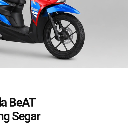
da BeAT
ng Segar