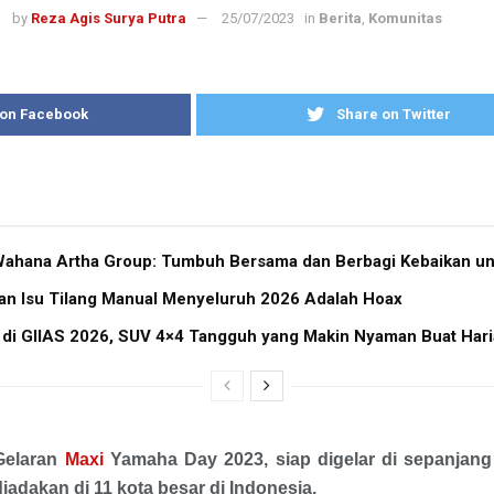
by
Reza Agis Surya Putra
25/07/2023
in
Berita
,
Komunitas
 on Facebook
Share on Twitter
ahana Artha Group: Tumbuh Bersama dan Berbagi Kebaikan un
kan Isu Tilang Manual Menyeluruh 2026 Adalah Hoax
 di GIIAS 2026, SUV 4×4 Tangguh yang Makin Nyaman Buat Har
Gelaran
Maxi
Yamaha Day 2023, siap digelar di sepanjang 
diadakan di 11 kota besar di Indonesia.