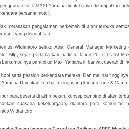
pengguna skutik MAXI Yamaha tidak hanya dikumpulkan untu
erkendara bersama motor.
ajak merasakan pengalaman berkemah di alam terbuka semba
 menarik yang disuguhkan.
onius Widiantoro selaku Asst. General Manager Marketing 
or Mfg, sejak pertama kali hadir di tahun 2017. Event Ma
 berkumpulnya para biker Maxi Yamaha di banyak daerah di In
obi serta passion berkendara mereka. Dan melihat tingginya
 Maxi Yamaha Day akan kembali mengusung konsep Ride & Camp.
r para peserta di akhir pekan, konsep camping di alam terbuka
adirkan suasana kekeluargaan, diantara para komunitas 
nius Widiantoro.
amaha Racing Indonesia Targetkan Podium di ARRC Mandali