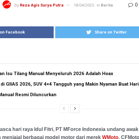
0
by
Reza Agis Surya Putra
18/04/2025
in
Berita
 on Facebook
Share on Twitter
kan Isu Tilang Manual Menyeluruh 2026 Adalah Hoax
 di GIIAS 2026, SUV 4×4 Tangguh yang Makin Nyaman Buat Har
Manual Resmi Diluncurkan
asca hari raya Idul Fitri, PT MForce Indonesia undang awa
us menjajal berbagai model motor dari merek
WMoto
, CFMot