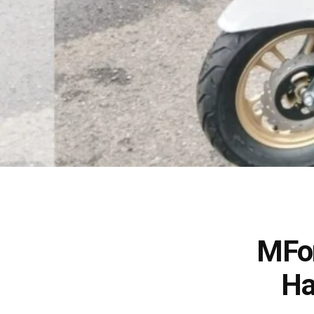
MFor
Ha