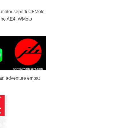
l motor seperti CFMoto
eho AE4, WMoto
aan adventure empat