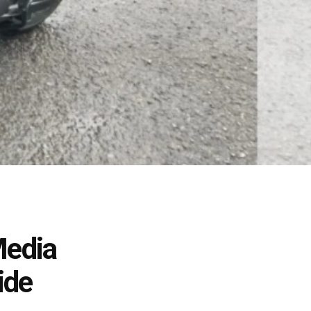
Media
ide