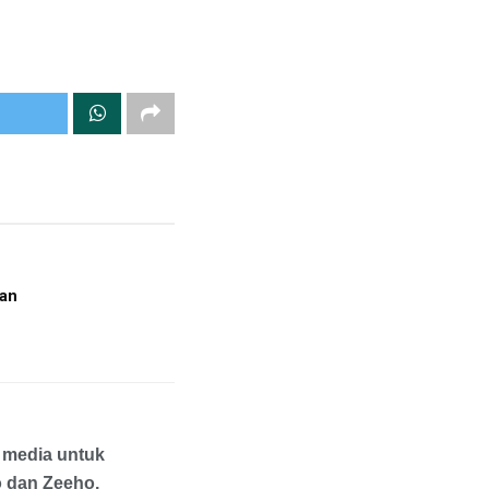
ian
k media untuk
o dan Zeeho.