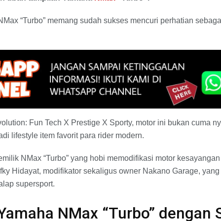
 NMax “Turbo” memang sudah sukses mencuri perhatian sebaga
ution: Fun Tech X Prestige X Sporty, motor ini bukan cuma n
adi lifestyle item favorit para rider modern.
emilik NMax “Turbo” yang hobi memodifikasi motor kesayangan
ifky Hidayat, modifikator sekaligus owner Nakano Garage, ya
alap supersport.
 Yamaha NMax “Turbo” dengan 