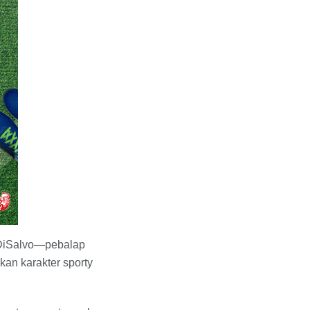
n DiSalvo—pebalap
an karakter sporty