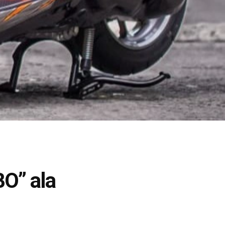
O” ala