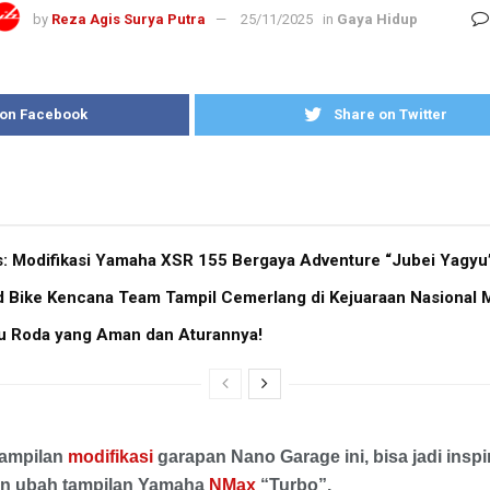
by
Reza Agis Surya Putra
25/11/2025
in
Gaya Hidup
 on Facebook
Share on Twitter
as: Modifikasi Yamaha XSR 155 Bergaya Adventure “Jubei Yagyu”
d Bike Kencana Team Tampil Cemerlang di Kejuaraan Nasional
tu Roda yang Aman dan Aturannya!
Tampilan
modifikasi
garapan Nano Garage ini, bisa jadi inspi
gin ubah tampilan Yamaha
NMax
“Turbo”.