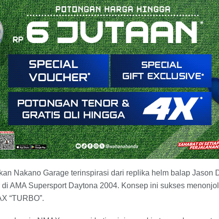
ukan Nakano Garage terinspirasi dari replika helm balap Jaso
di AMA Supersport Daytona 2004. Konsep ini sukses menonjolk
AX “TURBO”.