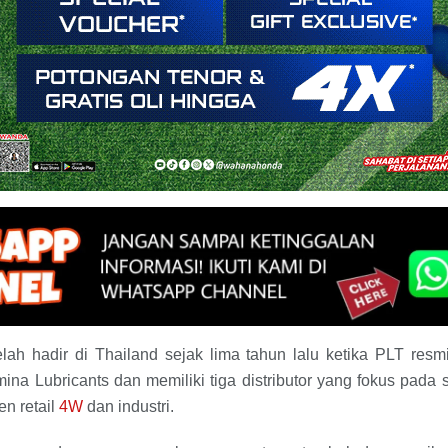
lah hadir di Thailand sejak lima tahun lalu ketika PLT resm
na Lubricants dan memiliki tiga distributor yang fokus pad
en retail
4W
dan industri.