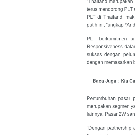
“Thailand merupakan 
terus mendorong PLT u
PLT di Thailand, ma
putih ini, “ungkap *An
PLT berkomitmen un
Responsiveness dala
sukses dengan pelu
dengan memasarkan b
Baca Juga :
Kia C
Pertumbuhan pasar pe
merupakan segmen yang
lainnya, Pasar 2W sang
“Dengan partnership a