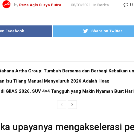
0
by
Reza Agis Surya Putra
08/03/2021
in
Berita
 on Facebook
Share on Twitter
ahana Artha Group: Tumbuh Bersama dan Berbagi Kebaikan un
kan Isu Tilang Manual Menyeluruh 2026 Adalah Hoax
 di GIIAS 2026, SUV 4×4 Tangguh yang Makin Nyaman Buat Har
ka upayanya mengakselerasi p