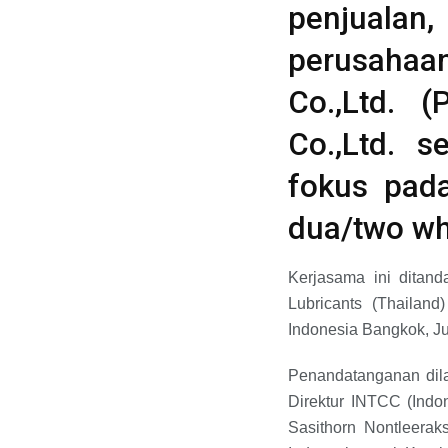
penjualan,
perusahaa
Co.,Ltd. 
Co.,Ltd. s
fokus pada
dua/two wh
Kerjasama ini ditand
Lubricants (Thailand
Indonesia Bangkok, Ju
Penandatanganan dila
Direktur INTCC (Indo
Sasithorn Nontleerak