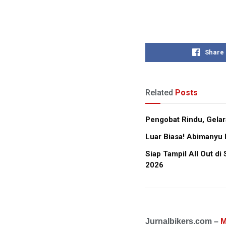
Share
Related
Posts
Pengobat Rindu, Gela
Luar Biasa! Abimanyu 
Siap Tampil All Out d
2026
Jurnalbikers.com –
M