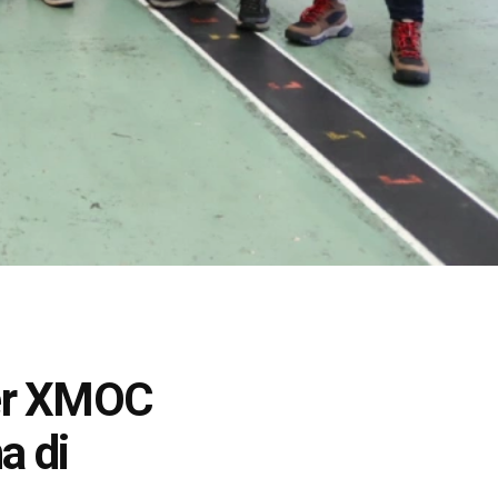
er XMOC
a di