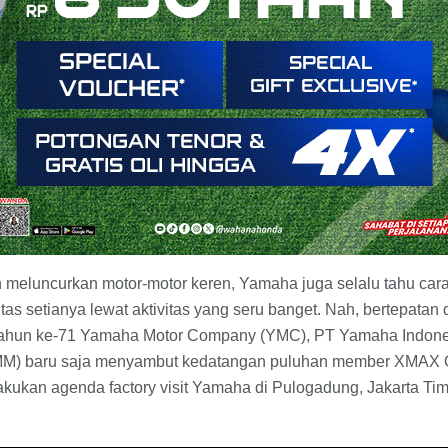
 meluncurkan motor-motor keren, Yamaha juga selalu tahu ca
s setianya lewat aktivitas yang seru banget. Nah, bertepata
Tahun ke-71 Yamaha Motor Company (YMC), PT Yamaha Indone
IMM) baru saja menyambut kedatangan puluhan member XMAX
kukan agenda factory visit Yamaha di Pulogadung, Jakarta Tim