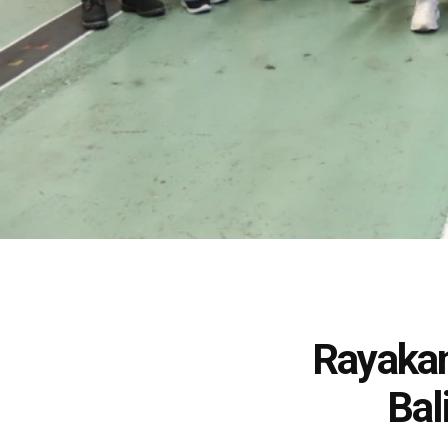
Rayaka
Bal