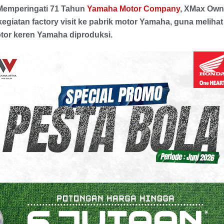
Memperingati 71 Tahun
Yamaha Motor Company
, XMax Ow
egiatan factory visit ke pabrik motor Yamaha, guna meliha
or keren Yamaha diproduksi.