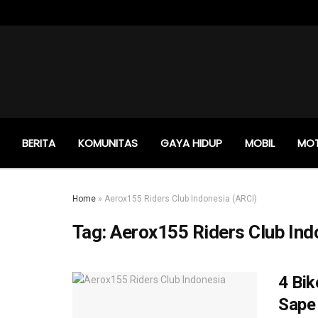
BERITA
KOMUNITAS
GAYA HIDUP
MOBIL
MO
Home
»
Aerox155 Riders Club Indonesia (ARCI)
Tag:
Aerox155 Riders Club Ind
4 Bik
Sape