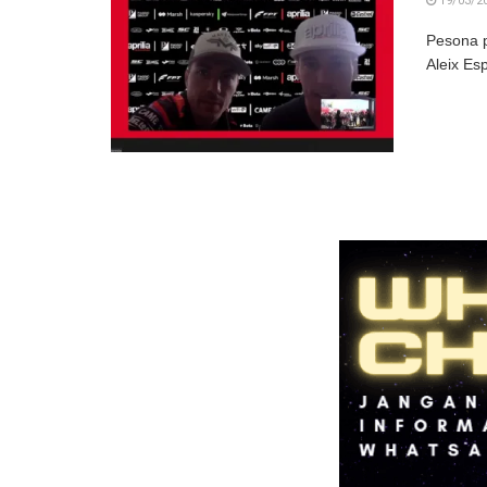
19/03/2
Pesona p
Aleix Es