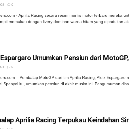
025
0
kers.com - Aprilia Racing secara resmi merilis motor terbaru mereka u
mpil memukau dengan livery dominan warna hitam yang dipadukan ak
x Espargaro Umumkan Pensiun dari MotoGP,
024
0
kers.com – Pembalap MotoGP dari tim Aprilia Racing, Aleix Espargaro ny
al Spanyol itu, umumkan pensiun di akhir musim ini. Pengumuman disa
lap Aprilia Racing Terpukau Keindahan Sir