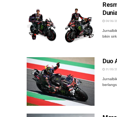
Resmi
Duni
04/06/2
Jurnalbi
bikin si
Duo A
31/05/2
Jurnalbi
berlangsu