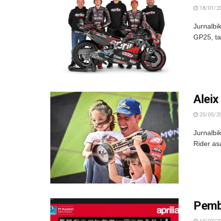
18/01/2
Jurnalbi
GP25, ta
Alei
25/05/2
Jurnalbi
Rider as
Pemba