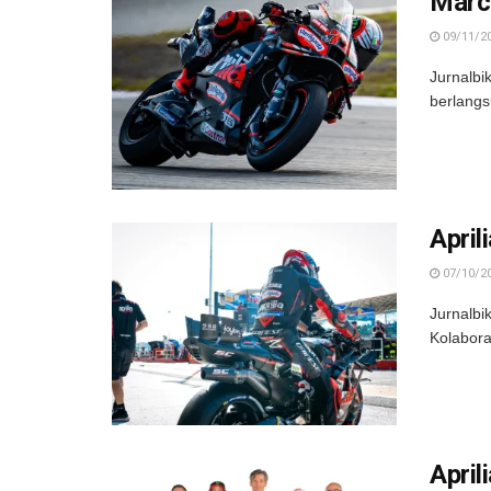
Marc
09/11/2
Jurnalbi
berlangsu
April
07/10/2
Jurnalbi
Kolabora
Apri