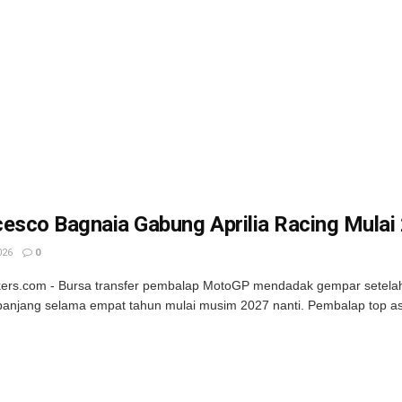
esco Bagnaia Gabung Aprilia Racing Mulai
026
0
kers.com - Bursa transfer pembalap MotoGP mendadak gempar setelah
panjang selama empat tahun mulai musim 2027 nanti. Pembalap top asal I