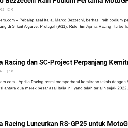
o Bezzecchi Raih Podium Pertama MotoGP
025
0
kers.com – Pebalap asal Italia, Marco Bezzechi, berhasil raih podiu
ng di Sirkuit Algarve, Protugal (9/11). Rider tim Aprilia Racing itu berh
ia Racing dan SC-Project Perpanjang Kemi
025
0
kers.com - Aprilia Racing resmi memperbarui kemitraan teknis deng
si antara dua merek besar asal Italia ini, yang telah terjalin sejak 20
lia Racing Luncurkan RS-GP25 untuk Moto