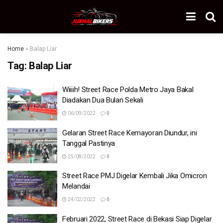
Home
»
Balap Liar
Tag:
Balap Liar
Wiiiih! Street Race Polda Metro Jaya Bakal
Diadakan Dua Bulan Sekali
06/09/2022
0
Gelaran Street Race Kemayoran Diundur, ini
Tanggal Pastinya
25/08/2022
0
Street Race PMJ Digelar Kembali Jika Omicron
Melandai
24/02/2022
0
Februari 2022, Street Race di Bekasi Siap Digelar