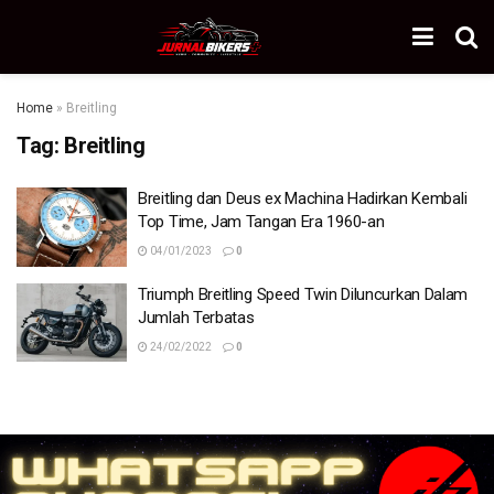
Home
»
Breitling
Tag:
Breitling
Breitling dan Deus ex Machina Hadirkan Kembali
Top Time, Jam Tangan Era 1960-an
04/01/2023
0
Triumph Breitling Speed Twin Diluncurkan Dalam
Jumlah Terbatas
24/02/2022
0