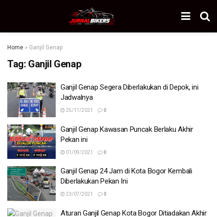
Home
»
Ganjil Genap
Tag:
Ganjil Genap
Ganjil Genap Segera Diberlakukan di Depok, ini
Jadwalnya
25/11/2021
0
Ganjil Genap Kawasan Puncak Berlaku Akhir
Pekan ini
01/09/2021
0
Ganjil Genap 24 Jam di Kota Bogor Kembali
Diberlakukan Pekan Ini
23/07/2021
0
Aturan Ganjil Genap Kota Bogor Ditiadakan Akhir