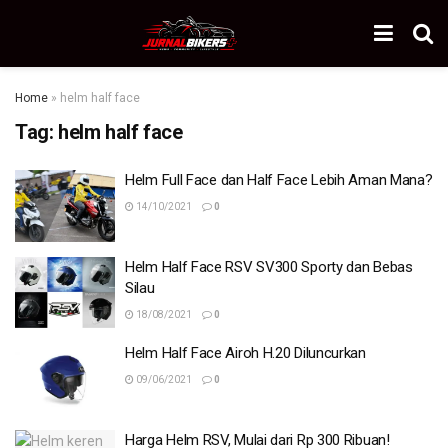
Home
»
helm half face
Tag:
helm half face
Helm Full Face dan Half Face Lebih Aman Mana?
14/10/2021
0
Helm Half Face RSV SV300 Sporty dan Bebas
Silau
18/08/2021
0
Helm Half Face Airoh H.20 Diluncurkan
09/06/2021
0
Harga Helm RSV, Mulai dari Rp 300 Ribuan!