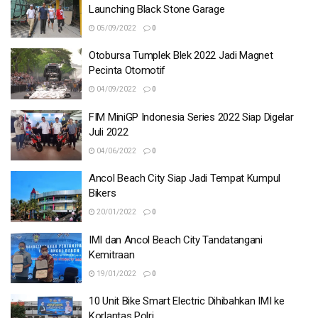
Launching Black Stone Garage
05/09/2022
0
Otobursa Tumplek Blek 2022 Jadi Magnet
Pecinta Otomotif
04/09/2022
0
FIM MiniGP Indonesia Series 2022 Siap Digelar
Juli 2022
04/06/2022
0
Ancol Beach City Siap Jadi Tempat Kumpul
Bikers
20/01/2022
0
IMI dan Ancol Beach City Tandatangani
Kemitraan
19/01/2022
0
10 Unit Bike Smart Electric Dihibahkan IMI ke
Korlantas Polri