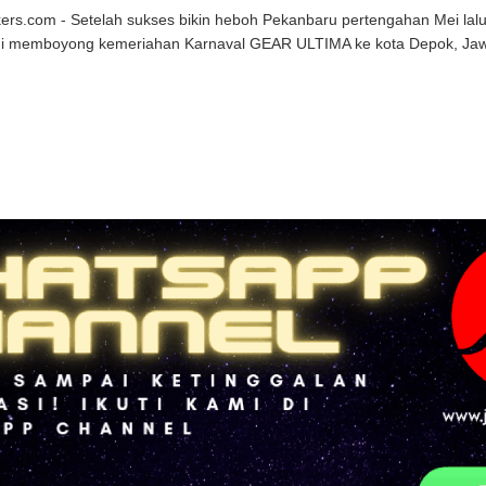
kers.com - Setelah sukses bikin heboh Pekanbaru pertengahan Mei la
mi memboyong kemeriahan Karnaval GEAR ULTIMA ke kota Depok, Jawa B