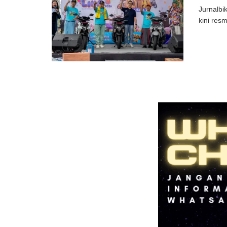
Jurnalbi
kini res