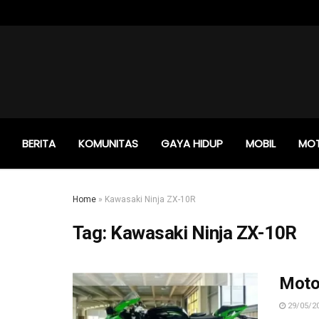
BERITA
KOMUNITAS
GAYA HIDUP
MOBIL
MO
Home
»
Kawasaki Ninja ZX-10R
Tag:
Kawasaki Ninja ZX-10R
Motor
29/05/2