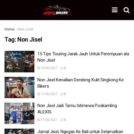
Home
»
Non Jisel
Tag:
Non Jisel
15 Tips Touring Jarak Jauh Untuk Perempuan ala
Non Jisel
14/05/2021
0
Non Jisel Kenalkan Dendeng Kulit Singkong Ke
Bikers
11/05/2021
0
Non Jisel Jadi Tamu Istimewa Poskamling
ALEXIS
21/04/2021
0
Jurnal Jisel, Ngegas Ke Bali untuk Selamatkan