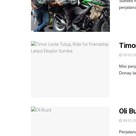
Sukses m
perjalan
Timor
25/02/2
Misi per
Donay la
Oli B
30/01/2
Perjalan