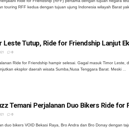
enjalani Ride for Friendship (RFF) pertama dengan tujuan negara teta
an touring RFF kedua dengan tujuan ujung Indonesia wilayah Barat yakni
 Leste Tutup, Ride for Friendship Lanjut 
021
0
jalanan Ride for Friendship hampir selesai. Gagal masuk Timor Leste, 
njutkan eksplor daerah wisata Sumba,Nusa Tenggara Barat. Meski ...
uzz Temani Perjalanan Duo Bikers Ride for 
021
0
an duo bikers VOID Bekasi Raya, Bro Andra dan Bro Donay dengan tajuk