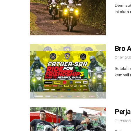
Demi suk
ini akan
Bro A
10/12/2
Setelah 
kembali 
Perja
19/08/2