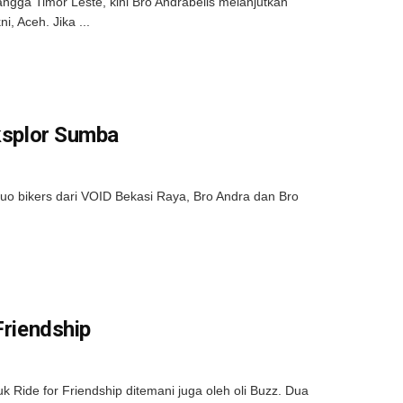
ngga Timor Leste, kini Bro Andrabells melanjutkan
, Aceh. Jika ...
Eksplor Sumba
duo bikers dari VOID Bekasi Raya, Bro Andra dan Bro
Friendship
 Ride for Friendship ditemani juga oleh oli Buzz. Dua