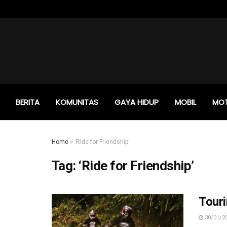
BERITA
KOMUNITAS
GAYA HIDUP
MOBIL
MO
Home
»
'Ride for Friendship'
Tag:
‘Ride for Friendship’
Touri
30/01/2