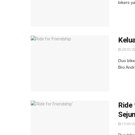
bikers y
Kelua
23/01/2
Duo bike
Bro Andr
Ride 
Seju
17/01/2