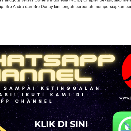
rs anggota Versys Owners Indonesia (VOID) Chapter Bekasi, siap meny
ip. Bro Andra dan Bro Donay kini tengah berbenah mempersiapkan perja