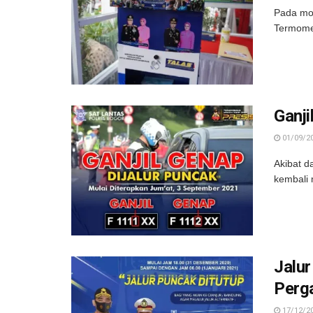
Pada mom
Termomet
Ganji
01/09/2
Akibat d
kembali 
Jalur
Perg
17/12/2