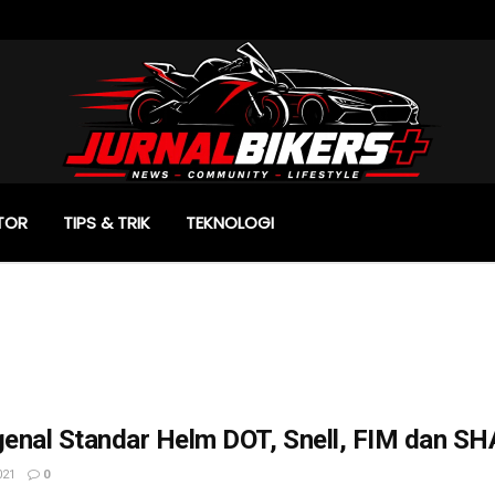
TOR
TIPS & TRIK
TEKNOLOGI
enal Standar Helm DOT, Snell, FIM dan S
021
0