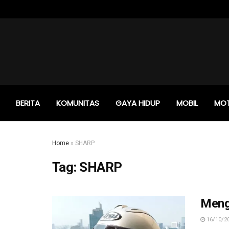
BERITA
KOMUNITAS
GAYA HIDUP
MOBIL
MO
Home
»
SHARP
Tag:
SHARP
Meng
16/10/2