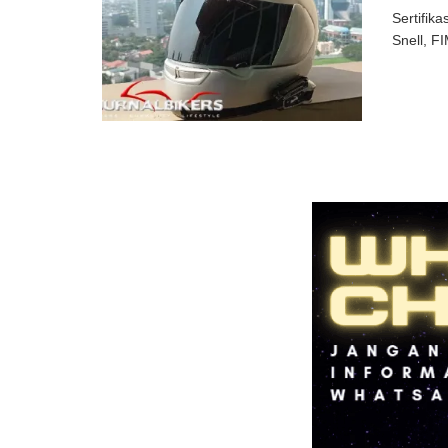
Sertifik
Snell, F