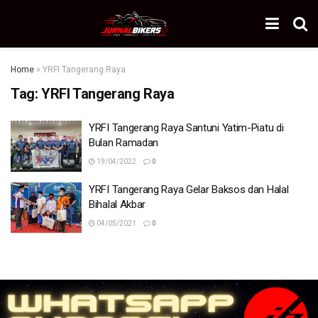
Home
»
YRFI Tangerang Raya
Tag:
YRFI Tangerang Raya
YRFI Tangerang Raya Santuni Yatim-Piatu di
Bulan Ramadan
19/04/2022
0
YRFI Tangerang Raya Gelar Baksos dan Halal
Bihalal Akbar
04/05/2021
0